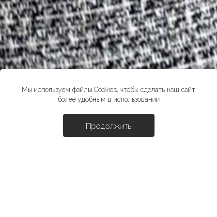
Мы используем файлы Cookies, чтобы сделать наш сайт
более удобным в использовании
Продолжить
Доба
Блуза "Чикаго"
4990 ₽
*стоимость товара в розничных магазинах может отличаться от