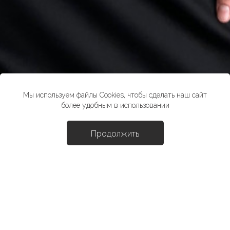
Мы используем файлы Cookies, чтобы сделать наш сайт
более удобным в использовании
Продолжить
Доба
Блуза "Чикаго"
4990 ₽
*стоимость товара в розничных магазинах может отличаться от