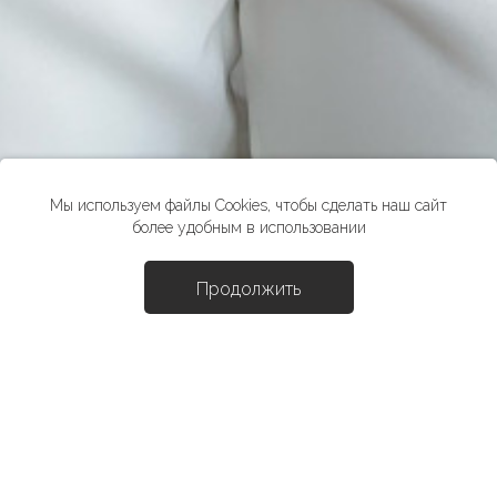
Мы используем файлы Cookies, чтобы сделать наш сайт
более удобным в использовании
Продолжить
Доба
Рубашка "Бэйсик"
4790 ₽
*стоимость товара в розничных магазинах может отличаться от