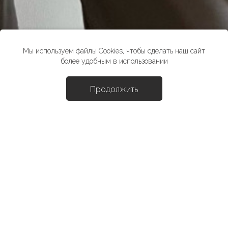
Мы используем файлы Cookies, чтобы сделать наш сайт
более удобным в использовании
Продолжить
Доба
Блуза "Винсант"
1290 ₽
4290 ₽
*стоимость товара в розничных магазинах может отличаться от
указанной на сайте
Выберите размер:
XS
S
M
L
XL