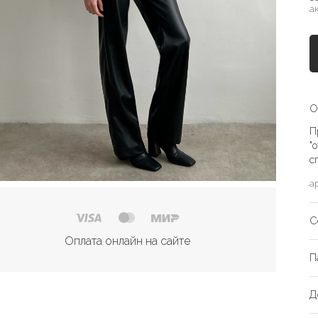
а
О
П
"
с
а
С
Оплата онлайн на сайте
П
Д