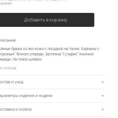
кциями)
Добавить в корзину
писание
рямые брюки из эко-кожи с посадкой на талии. Карманы с
отрезным" бочком спереди. Застежка "гульфик" (молния)
переди. На поясе шлевки.
рт.
700044
остав и уход
араметры изделия и модели
оставка и оплата