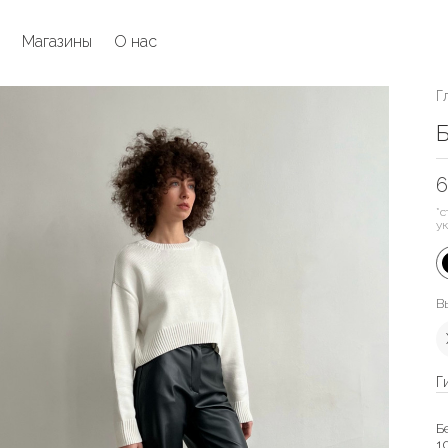
Магазины
О нас
Г
Б
6
*с
у
В
Г
Б
1