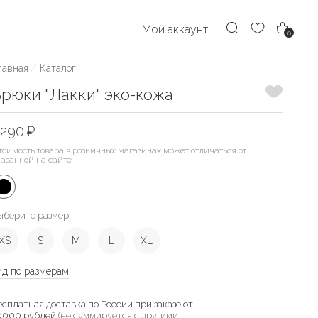
Мой аккаунт
0
лавная
Каталог
Добавить
рюки "Лакки" эко-кожа
290 ₽
тоимость товара в розничных магазинах может отличаться от
казанной на сайте
ыберите размер:
XS
S
M
L
XL
ид по размерам
есплатная доставка по России при заказе от
0000 рублей
(не суммируется с другими