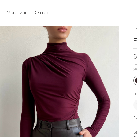
Магазины
О нас
Г
Б
6
*с
у
В
Г
Б