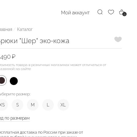
Мой аккаунт
0
лавная
Каталог
Добавить
рюки "Шер" эко-кожа
490 ₽
тоимость товара в розничных магазинах может отличаться от
казанной на сайте
ыберите размер:
XS
S
M
L
XL
ид по размерам
есплатная доставка по России при заказе от