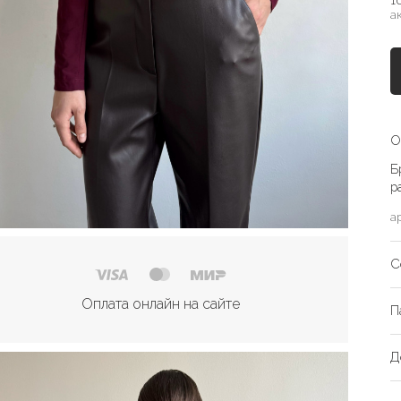
1
а
О
Б
р
а
С
Оплата онлайн на сайте
П
Д