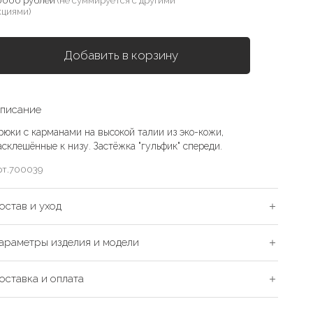
0000 рублей
(не суммируется с другими
кциями)
Добавить в корзину
писание
рюки с карманами на высокой талии из эко-кожи,
асклешённые к низу. Застёжка "гульфик" спереди.
рт.
700039
остав и уход
араметры изделия и модели
оставка и оплата