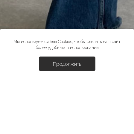
Мы используем файлы Cookies, чтобы сделать наш сайт
более удобным в использовании
Продолжить
Доба
Джинсы "Фьюри"
10990 ₽
*стоимость товара в розничных магазинах может отличаться от
указанной на сайте