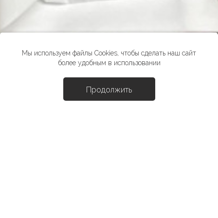
Мы используем файлы Cookies, чтобы сделать наш сайт
более удобным в использовании
Продолжить
Доба
Футболка "Расти"
3990 ₽
*стоимость товара в розничных магазинах может отличаться от
указанной на сайте