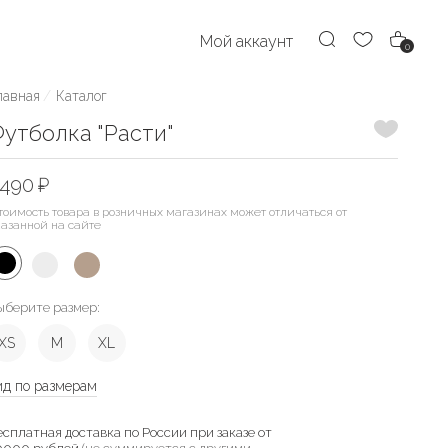
Мой аккаунт
0
лавная
Каталог
Добавить
утболка "Расти"
490 ₽
тоимость товара в розничных магазинах может отличаться от
казанной на сайте
ыберите размер:
XS
M
XL
ид по размерам
есплатная доставка по России при заказе от