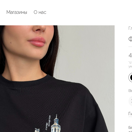
Магазины
О нас
Г
Ф
4
*с
у
В
Г
Б