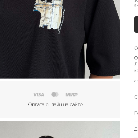
1
а
О
Ф
Л
к
а
С
Оплата онлайн на сайте
П
Д