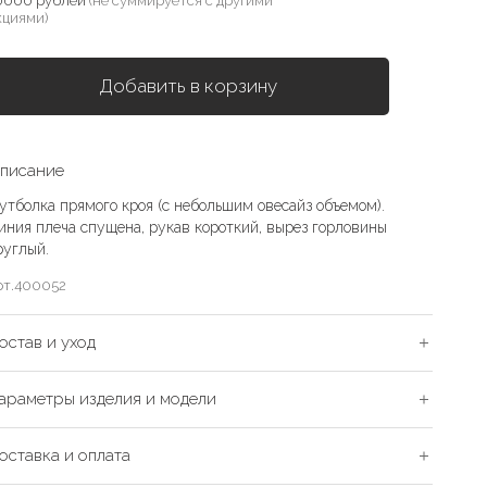
0000 рублей
(не суммируется с другими
кциями)
Добавить в корзину
писание
утболка прямого кроя (с небольшим овесайз объемом).
иния плеча спущена, рукав короткий, вырез горловины
руглый.
рт.
400052
остав и уход
араметры изделия и модели
оставка и оплата