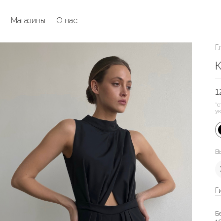
Магазины
О нас
Г
К
1
*с
у
В
Г
Б