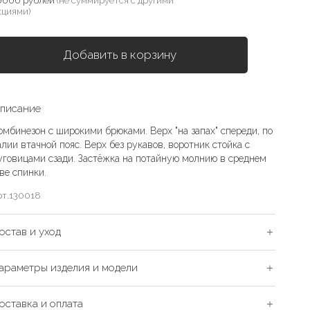
0000 рублей
(не суммируется с другими
кциями)
Добавить в корзину
писание
омбинезон с широкими брюками. Верх "на запах" спереди, по
алии втачной пояс. Верх без рукавов, воротник стойка с
уговицами сзади. Застёжка на потайную молнию в среднем
ве спинки.
рт.
130018
остав и уход
араметры изделия и модели
оставка и оплата