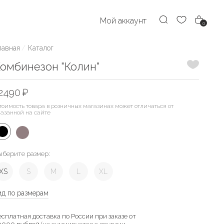
Мой аккаунт
0
лавная
Каталог
Добавить
омбинезон "Колин"
2490 ₽
тоимость товара в розничных магазинах может отличаться от
казанной на сайте
ыберите размер:
XS
S
M
L
XL
ид по размерам
есплатная доставка по России при заказе от