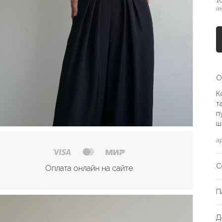
1
а
О
К
т
п
ш
а
С
Оплата онлайн на сайте
П
Д