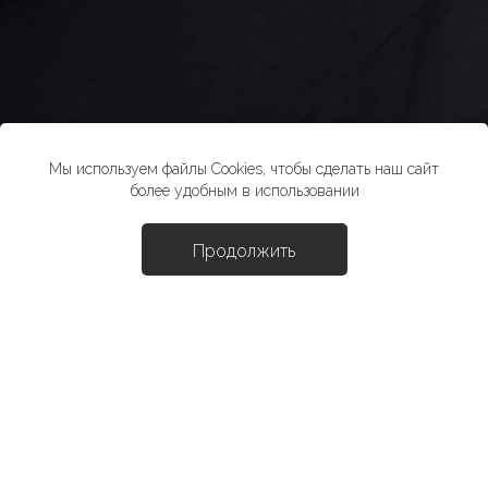
Мы используем файлы Cookies, чтобы сделать наш сайт
более удобным в использовании
Продолжить
Доба
Корсет "Пруст"
18490 ₽
*стоимость товара в розничных магазинах может отличаться от
указанной на сайте