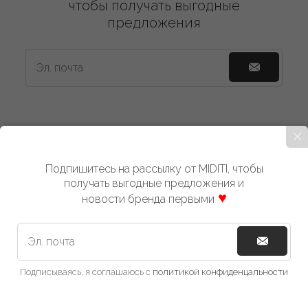
чтобы получать выгодные
предложения
Контакты
Доставка
Оплата
Возврат
Подпишитесь на рассылку от MIDITI, чтобы
Политика
получать выгодные предложения и
новости бренда первыми
8 (800) 600-91-88
Мы используем файлы Cookies, чтобы сделать наш сайт
более удобным в использовании
Telegram
Вконтакте
Подписываясь, я соглашаюсь с
политикой конфиденцальности
2025 © Miditi
Продолжить
10
Разработка