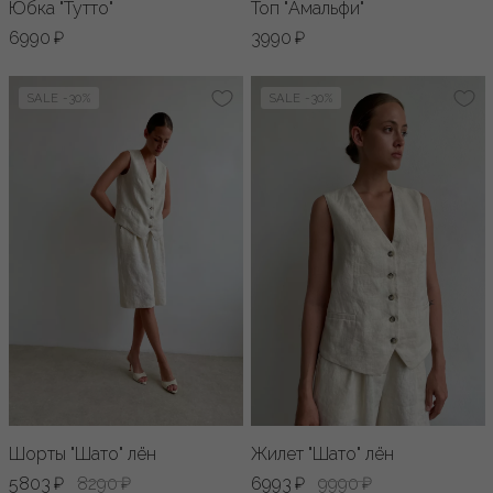
Юбка "Тутто"
Топ "Амальфи"
6990 ₽
3990 ₽
SALE -30%
SALE -30%
Шорты "Шато" лён
Жилет "Шато" лён
5803 ₽
8290 ₽
6993 ₽
9990 ₽