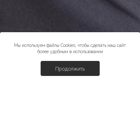
Мы используем файлы Cookies, чтобы сделать наш сайт
более удобным в использовании
Продолжить
Доба
Лонгслив "Коко"
3790 ₽
*стоимость товара в розничных магазинах может отличаться от
указанной на сайте