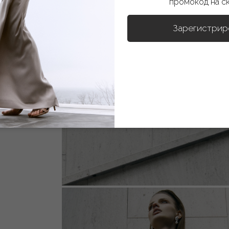
промокод на с
Зарегистрир
вления
,
ных
,
я
ном