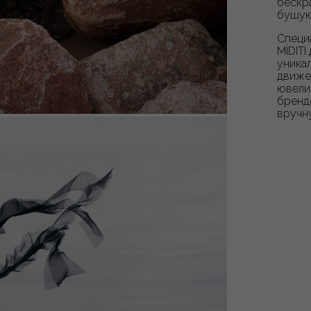
бескра
бушую
Специ
MÍDITI
уника
движе
ювели
бренд
вручн