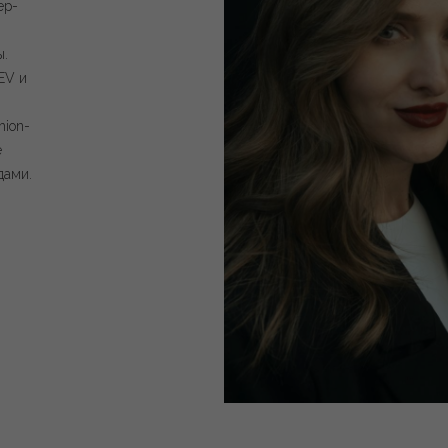
ер-
ы.
EV и
hion-
е
дами.