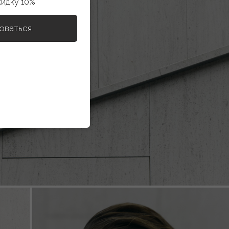
кидку 10%
оваться