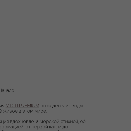
Начало⁣
ия
MÍDITI PREMIUM
рождается из воды —
ё живое в этом мире.
кция вдохновлена морской стихией, её
формацией: от первой капли до