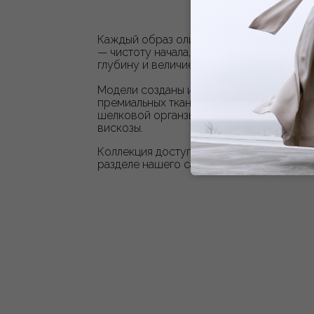
Каждый образ олицетворяет этап стано
— чистоту начала, движение, силу потока
глубину и величие.⁣⁣⠀
Модели созданы из специально-отобран
премиальных тканей: костюмной шерсти
шелковой органзы, атласной струящейс
вискозы.
Коллекция доступна к заказу в специаль
разделе нашего сайта
MÍDITI PREMIUM
.