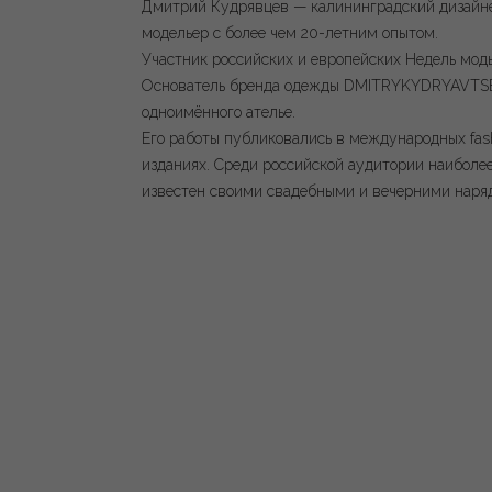
Дмитрий Кудрявцев — калининградский дизайн
модельер с более чем 20-летним опытом.
Участник российских и европейских Недель мод
Основатель бренда одежды DMITRYKYDRYAVTS
одноимённого ателье.
Его работы публиковались в международных fas
изданиях. Среди российской аудитории наиболе
известен своими свадебными и вечерними наря