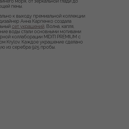
йнего моря, от зеркальной глади до
щей пены.
ально к выходу премиальной коллекции
 дизайнер Анна Карпенко создала
льный
сет украшений
. Волна, капля,
ние воды стали основными мотивами
рной коллаборации MÍDITI PREMIUM с
ом Krylov. Каждое украшение сделано
ую из серебра 925 пробы.