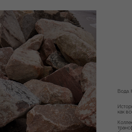
Вода. 
Истор
как вс
⁣⁣⠀
Колле
транс