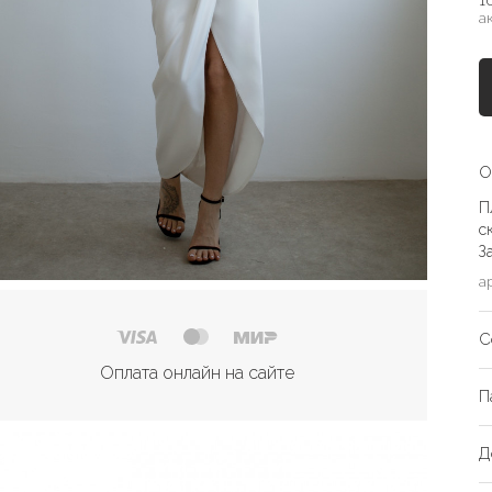
1
а
О
П
с
З
а
С
Оплата онлайн на сайте
П
Д