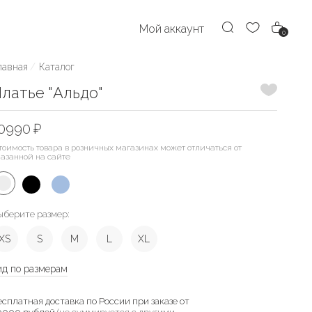
Мой аккаунт
0
лавная
Каталог
Добавить
латье "Альдо"
0990 ₽
тоимость товара в розничных магазинах может отличаться от
казанной на сайте
ыберите размер:
XS
S
M
L
XL
ид по размерам
есплатная доставка по России при заказе от