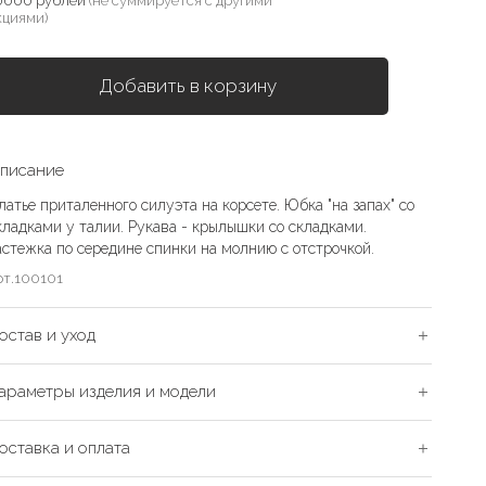
0000 рублей
(не суммируется с другими
кциями)
Добавить в корзину
писание
латье приталенного силуэта на корсете. Юбка "на запах" со
кладками у талии. Рукава - крылышки со складками.
астежка по середине спинки на молнию с отстрочкой.
рт.
100101
остав и уход
араметры изделия и модели
оставка и оплата