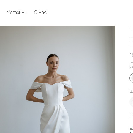
Магазины
О нас
Г
П
1
*с
у
В
Г
Б