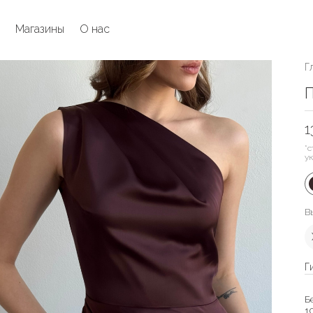
Магазины
О нас
Г
П
1
*с
у
В
Г
Б
1