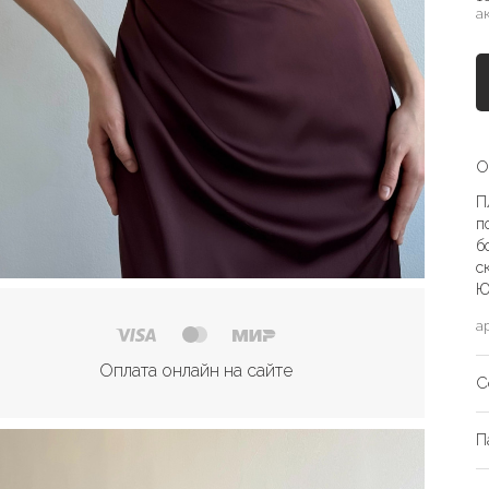
а
О
П
п
б
с
Ю
а
Оплата онлайн на сайте
С
П