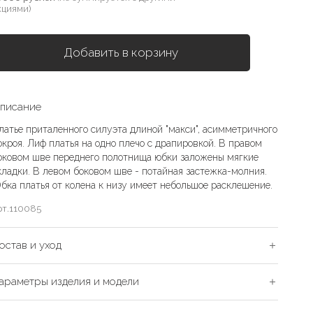
кциями)
Добавить в корзину
писание
латье приталенного силуэта длиной "макси", асимметричного
окроя. Лиф платья на одно плечо с драпировкой. В правом
оковом шве переднего полотнища юбки заложены мягкие
кладки. В левом боковом шве - потайная застежка-молния.
бка платья от колена к низу имеет небольшое расклешение.
рт.
110085
остав и уход
араметры изделия и модели