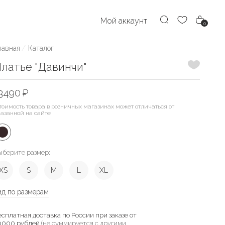
Мой аккаунт
0
лавная
Каталог
Добавить
латье "Давинчи"
3490 ₽
тоимость товара в розничных магазинах может отличаться от
казанной на сайте
ыберите размер:
XS
S
M
L
XL
ид по размерам
есплатная доставка по России при заказе от
0000 рублей
(не суммируется с другими