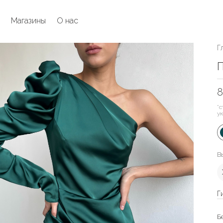
Магазины
О нас
Г
П
8
*с
у
В
Г
Б