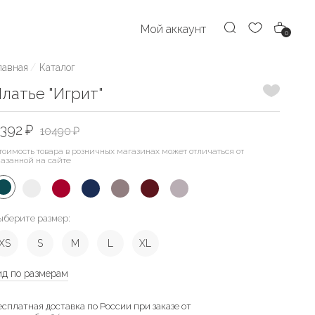
Мой аккаунт
0
лавная
Каталог
Добавить
латье "Игрит"
392 ₽
10490 ₽
тоимость товара в розничных магазинах может отличаться от
казанной на сайте
ыберите размер:
XS
S
M
L
XL
ид по размерам
есплатная доставка по России при заказе от