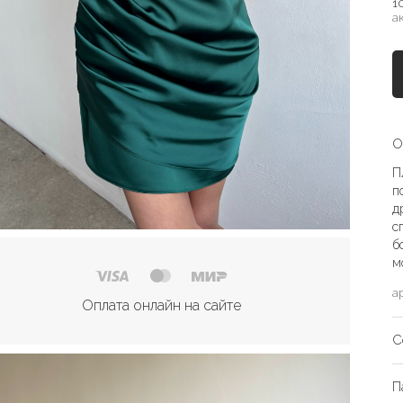
1
а
О
П
п
д
с
б
м
а
Оплата онлайн на сайте
С
П