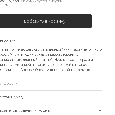
0000 рублей
(не суммируется с другими
кциями)
Добавить в корзину
писание
латье прилегающего силуэта длиной "мини", асимметричного
окроя. У платья один рукав с правой стороны, с
рапировками, длинный, втачной. Нижняя часть переда и
пинки с имитацией на запах с драпировкой в правом
оковом шве. В левом боковом шве - потайная застежка
олния.
рт.
1200097
остав и уход
араметры изделия и модели