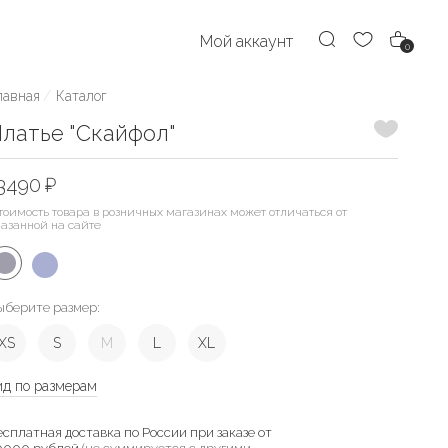
Мой аккаунт
0
лавная
Каталог
Добавить
латье "Скайфол"
3490 ₽
тоимость товара в розничных магазинах может отличаться от
казанной на сайте
ыберите размер:
XS
S
M
L
XL
ид по размерам
есплатная доставка по России при заказе от