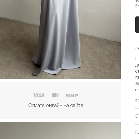
1
а
О
П
д
с
п
з
с
а
Оплата онлайн на сайте
С
П