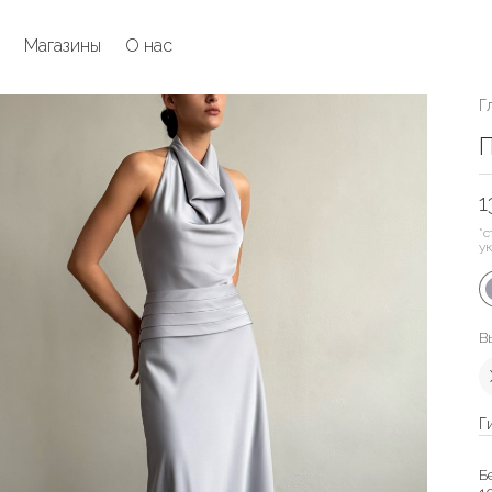
Магазины
О нас
Г
П
1
*с
у
В
Г
Б