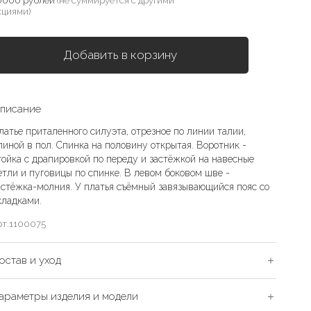
0000 рублей
(не суммируется с другими
кциями)
Добавить в корзину
писание
латье приталенного силуэта, отрезное по линии талии,
линой в пол. Спинка на половину открытая. Воротник -
тойка с драпировкой по переду и застёжкой на навесные
етли и пуговицы по спинке. В левом боковом шве -
астёжка-молния. У платья съёмный завязывающийся пояс со
кладками.
рт.
1100075
остав и уход
араметры изделия и модели