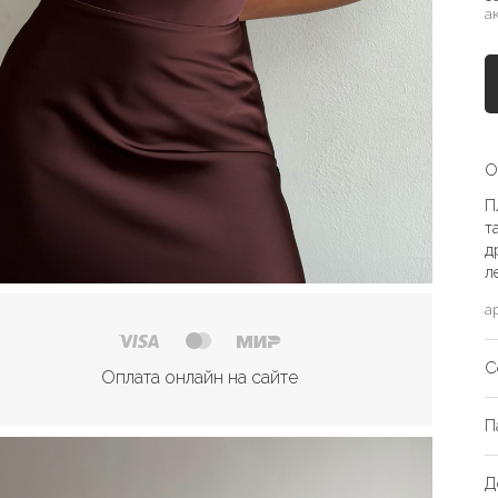
а
О
П
т
д
л
а
С
Оплата онлайн на сайте
П
Д