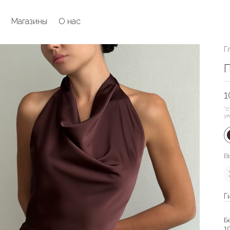
Магазины
О нас
Г
П
1
*с
у
В
Г
Б
1