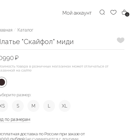
Мой аккаунт
0
лавная
Каталог
Добавить
латье "Скайфол" миди
0990 ₽
тоимость товара в розничных магазинах может отличаться от
казанной на сайте
ыберите размер:
XS
S
M
L
XL
ид по размерам
есплатная доставка по России при заказе от
0000 рублей
(не суммируется с другими