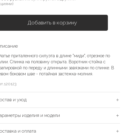
кциями)
Добавить в корзину
писание
латье приталенного силуэта в длине "миди", отрезное по
алии. Спинка на половину открыта. Воротник-стойка с
рапировкой по переду и длинными завязками по спинке. В
евом боковом шве - потайная застежка-молния.
рт.
120123
остав и уход
араметры изделия и модели
оставка и оплата