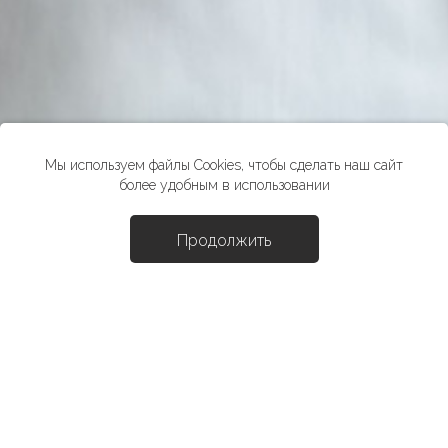
Мы используем файлы Cookies, чтобы сделать наш сайт
более удобным в использовании
Продолжить
Доба
Рубашка "Флойд"
6490 ₽
*стоимость товара в розничных магазинах может отличаться от
указанной на сайте