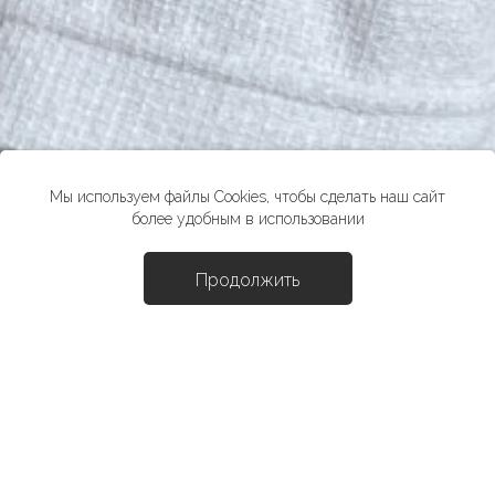
Мы используем файлы Cookies, чтобы сделать наш сайт
более удобным в использовании
Продолжить
Доба
Шорты "Эмси"
1887 ₽
6290 ₽
*стоимость товара в розничных магазинах может отличаться от