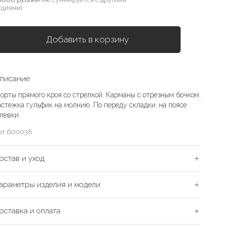
кциями)
Добавить в корзину
писание
орты прямого кроя со стрелкой. Карманы с отрезным бочком.
астежка гульфик на молнию. По переду складки, на поясе
левки.
рт.
600038
остав и уход
араметры изделия и модели
оставка и оплата