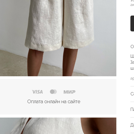
а
О
Ш
З
ш
а
С
Оплата онлайн на сайте
П
Д