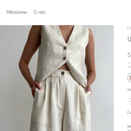
Магазины
О нас
Г
Ш
5
*с
у
В
Г
Б
1