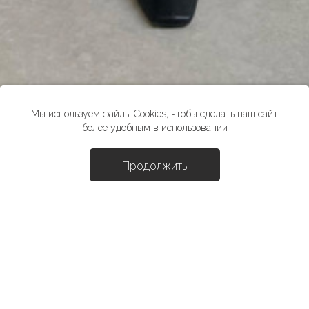
Мы используем файлы Cookies, чтобы сделать наш сайт
более удобным в использовании
Продолжить
Доба
Шуба "Прю"
29990 ₽
*стоимость товара в розничных магазинах может отличаться от
указанной на сайте