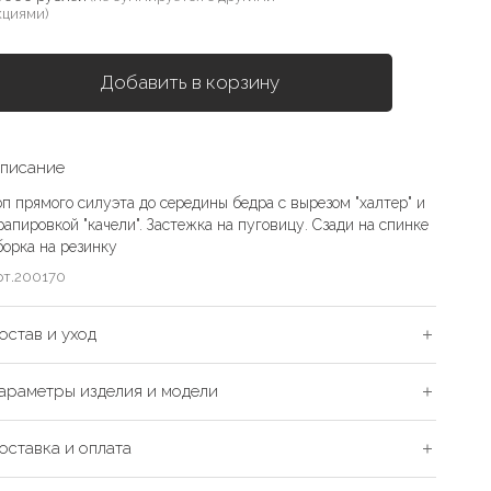
кциями)
Добавить в корзину
писание
оп прямого силуэта до середины бедра с вырезом "халтер" и
рапировкой "качели". Застежка на пуговицу. Сзади на спинке
борка на резинку
рт.
200170
остав и уход
араметры изделия и модели
оставка и оплата