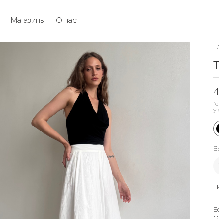
Магазины
О нас
Г
Т
4
*с
у
В
Г
Б
1