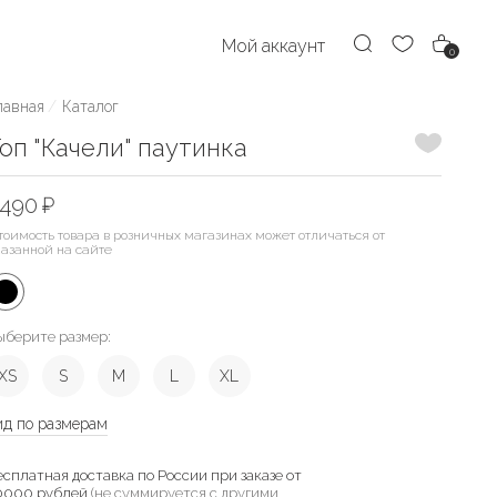
Мой аккаунт
0
лавная
Каталог
Добавить
оп "Качели" паутинка
490 ₽
тоимость товара в розничных магазинах может отличаться от
казанной на сайте
ыберите размер:
XS
S
M
L
XL
ид по размерам
есплатная доставка по России при заказе от
0000 рублей
(не суммируется с другими