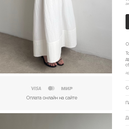
а
О
Т
д
с
а
С
Оплата онлайн на сайте
П
Д