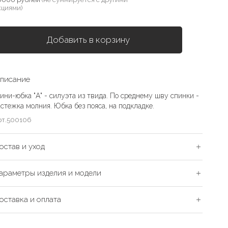
кциями)
Добавить в корзину
писание
ини-юбка "А" - силуэта из твида. По среднему шву спинки -
астежка молния. Юбка без пояса, на подкладке.
рт.
500106
остав и уход
араметры изделия и модели
оставка и оплата