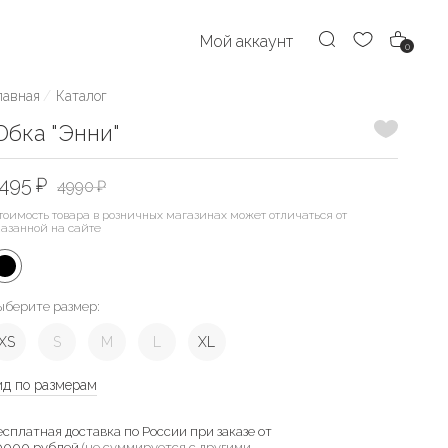
Мой аккаунт
0
лавная
Каталог
Добавить
бка "Энни"
495 ₽
4990 ₽
тоимость товара в розничных магазинах может отличаться от
казанной на сайте
ыберите размер:
XS
S
M
L
XL
ид по размерам
есплатная доставка по России при заказе от
0000 рублей
(не суммируется с другими