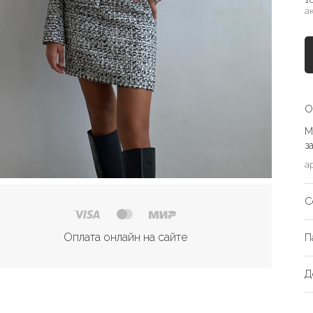
а
О
М
з
а
С
Оплата онлайн на сайте
П
Д