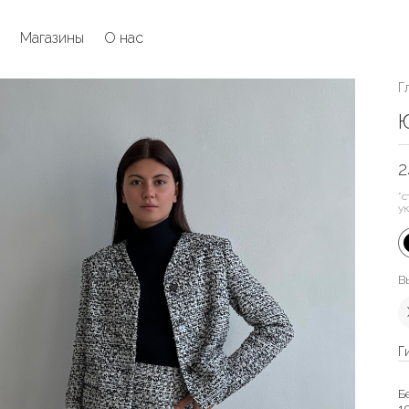
Магазины
О нас
Г
Ю
2
*с
у
В
Г
Б
1