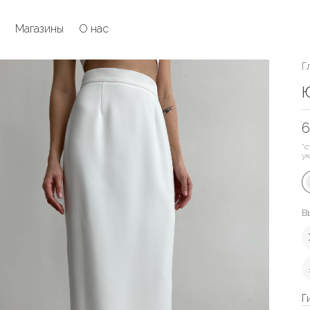
Магазины
О нас
Г
Ю
6
*с
у
В
Г