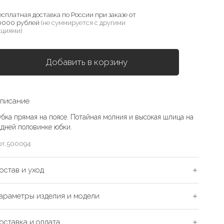
есплатная доставка по России при заказе от
0000 рублей
(не суммируется с другими
кциями)
Добавить в корзину
писание
бка прямая на поясе. Потайная молния и высокая шлица на
адней половинке юбки.
рт.
500094
остав и уход
араметры изделия и модели
оставка и оплата