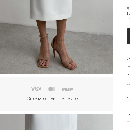
Б
1
а
О
Ю
з
а
Оплата онлайн на сайте
С
П
Д