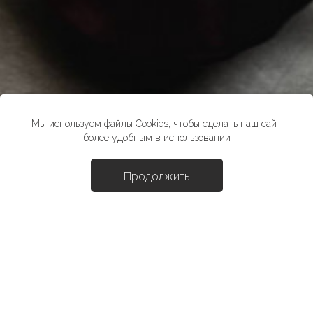
Мы используем файлы Cookies, чтобы сделать наш сайт
более удобным в использовании
Продолжить
Доба
Юбка "Шайла"
4893 ₽
6990 ₽
*стоимость товара в розничных магазинах может отличаться от