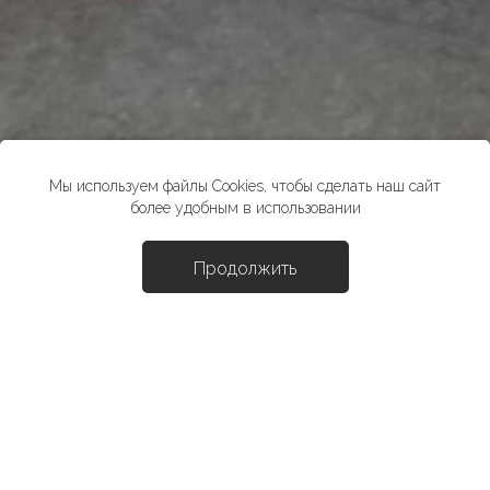
Мы используем файлы Cookies, чтобы сделать наш сайт
более удобным в использовании
Продолжить
Доба
Юбка "Тутто"
6990 ₽
*стоимость товара в розничных магазинах может отличаться от
указанной на сайте