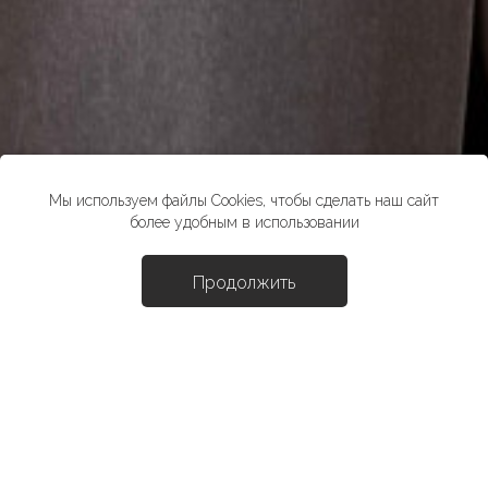
Мы используем файлы Cookies, чтобы сделать наш сайт
более удобным в использовании
Продолжить
Доба
Жакет "Лота"
11490 ₽
*стоимость товара в розничных магазинах может отличаться от