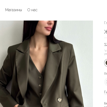
Магазины
О нас
Г
Ж
1
*с
у
В
Г
Б