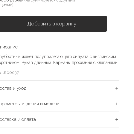
0000 рублей
(не суммируется с другими
кциями)
Добавить в корзину
писание
вубортный жакет полуприлегающего силуэта с английским
оротником. Рукав длинный. Карманы прорезные с клапанами.
рт.
800037
остав и уход
араметры изделия и модели
оставка и оплата