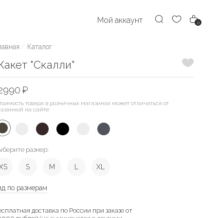
Мой аккаунт
0
лавная
Каталог
Добавить
акет "Скалли"
2990 ₽
тоимость товара в розничных магазинах может отличаться от
казанной на сайте
ыберите размер:
XS
S
M
L
XL
ид по размерам
есплатная доставка по России при заказе от