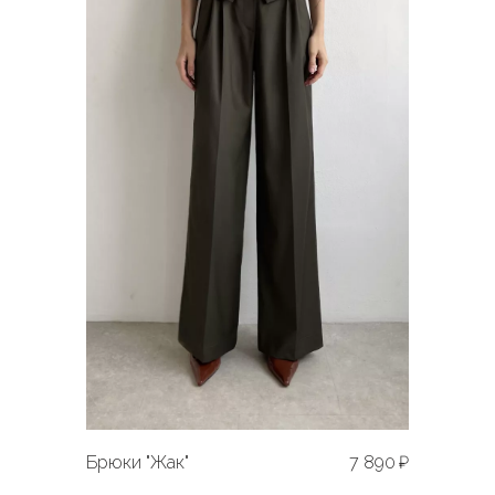
Брюки "Жак"
7 890 ₽