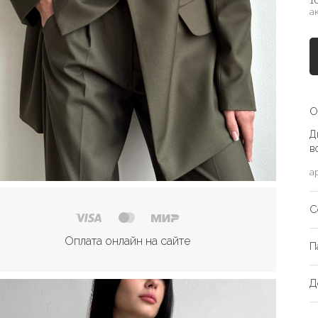
1
а
О
Д
в
а
С
Оплата онлайн на сайте
П
Д