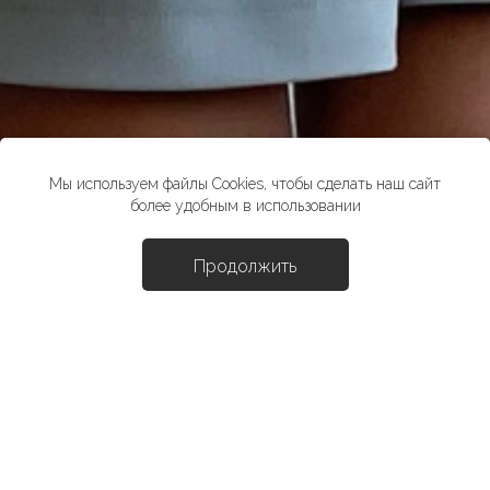
Мы используем файлы Cookies, чтобы сделать наш сайт
более удобным в использовании
Продолжить
Доба
Жилет "Шон"
7203 ₽
10290 ₽
*стоимость товара в розничных магазинах может отличаться от
указанной на сайте